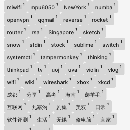
1
1
1
1
miwifi
mpu6050
NewYork
numba
1
1
1
1
openvpn
qqmail
reverse
rocket
1
1
1
1
router
rsa
Singapore
sketch
1
1
1
1
1
snow
stdin
stock
sublime
switch
1
1
1
systemctl
tampermonkey
thinking
1
1
1
1
1
1
thinkpad
tv
uoj
uva
violin
vlog
1
1
1
1
1
wifi
wiki
wireshark
xbox
xkcd
1
1
1
1
1
成都
分享
高考
海南
薅羊毛
1
1
1
1
1
互联网
九寨沟
剧集
美双
日常
1
1
1
1
1
软件评测
生活
无锡
修电脑
宜家
1
1