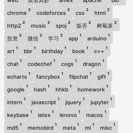
web
莫名其妙
amex
apache
bio
2
2
2
2
chrome
codeforces
css
html
2
2
2
2
2
http2
music
spoj
饭否
树莓派
2
2
2
1
1
投资
微信
学习
app
arduino
1
1
1
1
1
art
bbr
birthday
book
c++
1
1
1
1
chat
codechef
cogs
dragon
1
1
1
1
echarts
fancybox
flipchat
gift
1
1
1
1
google
hash
hhkb
homework
1
1
1
1
intern
javascript
jquery
jupyter
1
1
1
1
keybase
latex
lenovo
macos
1
1
1
1
1
md5
memobird
meta
mi
misc