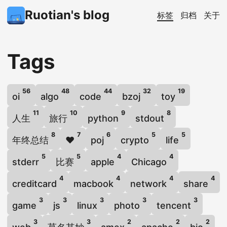
Ruotian's blog
标签
归档
关于
Tags
56
48
44
32
19
oi
algo
code
bzoj
toy
11
10
9
8
人生
旅行
python
stdout
8
7
6
5
5
年终总结
❤️
poj
crypto
life
5
5
4
4
stderr
比赛
apple
Chicago
4
4
4
4
creditcard
macbook
network
share
3
3
3
3
3
game
js
linux
photo
tencent
3
3
2
2
2