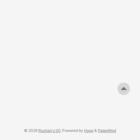
© 2026
Ruotian's I/O
Powered by
Hugo
&
PaperMod