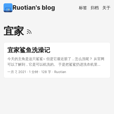
Ruotian's blog
标签
归档
关于
宜家
宜家鲨鱼洗澡记
今天的主角是这只鲨鲨~ 但是它最近脏了，怎么洗呢？ 从官网
可以了解到，它是可以机洗的。 于是把鲨鲨扔进洗衣机里
hiahiahia 可能是受到了旋转的离心力影响，出浴时鲨鲨内部填
一月 7, 2021
·
1 分钟
·
128 字
·
Ruotian
充物都集中到了肚子，变成了生无可恋的球鲨。 ...