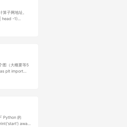
 计算子网地址。
| head -1)
{print $1}')
rk | awk '{print
K echo Gateway:
ATE sudo ip r a
下面这个图（大概要等5
s plt import
plots()
Python 的
('start') await