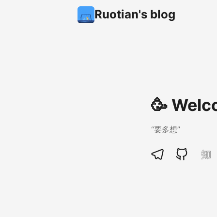
Ruotian's blog
🥳 Welc
“要多想”