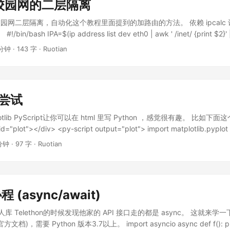
校园网的二层隔离
园网二层隔离，自动化这个教程里面提到的加路由的方法。 依赖 ipcalc
c。 #!/bin/bash IPA=$(ip address list dev eth0 | awk ' /inet/ {print $2}' 
ist dev eth0 | awk ' /^default/ {print $3}') IP=$(echo $IPA | awk -F'/' '
 分钟
·
143 字
·
Ruotian
 | awk -F'/' '{print $2}') NETWORK=$(ipcalc $IPA -n -b | grep Netwo
====================== echo Your IP: $IP echo Netmask: $MAS
ng route: ip r a $NETWORK via $GATE sudo ip r a $NETWORK via $G
 echo ok
t 尝试
atplotlib PyScript让你可以在 html 里写 Python ，感觉很有趣。 比如
plot"></div> <py-script output="plot"> import matplotlib.pyplot a
np.random.randn(1000) y = np.random.randn(1000) fig, ax = plt.sub
分钟
·
97 字
·
Ruotian
fig </py-script> Loading... REPL ...
程 (async/await)
器人库 Telethon的时候发现他家的 API 接口走的都是 async。 这就来学一下 
官方文档)，需要 Python 版本3.7以上。 import asyncio async def f(): print