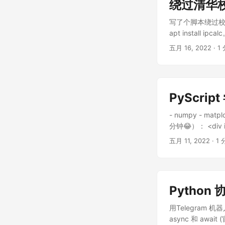
绕过清华
写了个脚本绕过校
apt install ipcal
GATE=$(ip route l
五月 16, 2022
·
1
MASK=$(echo $IPA
$2}') echo ===
$GATE echo addi
$GATE dev eth0
PyScrip
- numpy - m
分钟😂）： <div id="
numpy as np x = 
五月 11, 2022
·
1 
ax.scatter(x, y) 
Python 协
用Telegram 机
async 和 await (