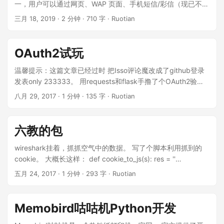
一，用户可以通过网页、WAP 页面、手机短信/彩信（现已不可
用）、IM 软件（包括 MSN、Google Talk）和上百种 API 应用
三月 18, 2019
·
2 分钟
·
710 字
·
Ruotian
发布消息（限 140 字以内）或上传图片。用户间通过互相关
注、私信、或@对话等方式互动。(wikipedia) 其 API 完善，搜
索消息接口可以完整遍历含有某个关键词的所有消息。 为了好
OAuth2试玩
玩，写了个 ipynb 来对某个关键词进行自动分析。 ...
温馨提示：这篇文章已经过时 把Isso评论魔改成了github登录
发表only 233333。 用requests和flask手撸了个OAuth2验
证。 具体魔改的内容可以看https://github.com/zrt/isso-
八月 29, 2017
·
1 分钟
·
135 字
·
Ruotian
OAuth2 2333。 ...
六教的包
wireshark挂着，抓抓空气中的数据。 写了个脚本利用抓到的
cookie。 大概长这样： def cookie_to_js(s): res = ''
a=s.split(';') for x in a: if '=' in x:
五月 24, 2017
·
1 分钟
·
293 字
·
Ruotian
res+='document.cookie="%s";'%(x) return res
print(cookie_to_js('a=b;c=d;')) 有其他好用的工具的话就见笑
了，求推荐。 http://apilive.zhihu.com/apilive 这个
Memobird咕咕机Python开发
websocket好像会被客户端访问，没有用https，可以抓到