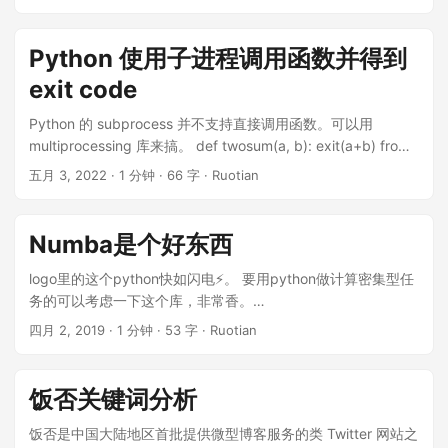
def f(): print('start') await asyncio.sleep(1) # sleep 1s
print('end') asyncio.run(f()) f() 返回了一个协程对象，
asyncio.run调用会执行这个对象，输出start和end之间会等一
Python 使用子进程调用函数并得到
秒钟。 async和await的语法类似js。 ...
exit code
Python 的 subprocess 并不支持直接调用函数。可以用
multiprocessing 库来搞。 def twosum(a, b): exit(a+b) from
multiprocessing import Process if __name__ == '__main__': p
五月 3, 2022
·
1 分钟
·
66 字
·
Ruotian
= Process(target=twosum, args=(2, 33)) p.start() p.join()
print('exit code:', p.exitcode) 如果需要传输其他类型的变量，
可以用 multiprocessing 里的 Queue 。
Numba是个好东西
logo里的这个python快如闪电⚡️。 要用python做计算密集型任
务的可以考虑一下这个库，非常香。
http://numba.pydata.org/
四月 2, 2019
·
1 分钟
·
53 字
·
Ruotian
饭否关键词分析
饭否是中国大陆地区首批提供微型博客服务的类 Twitter 网站之