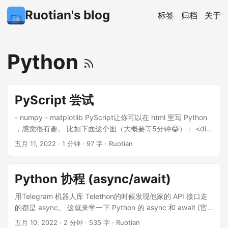
Ruotian's blog
标签
归档
关于
Python
PyScript 尝试
- numpy - matplotlib PyScript让你可以在 html 里写 Python
，感觉很有趣。 比如下面这个图（大概要等5分钟😂）： <div
id="plot"></div> <py-script output="plot"> import
五月 11, 2022
·
1 分钟
·
97 字
·
Ruotian
matplotlib.pyplot as plt import numpy as np x =
np.random.randn(1000) y = np.random.randn(1000) fig, ax
= plt.subplots() ax.scatter(x, y) fig </py-script> Loading...
Python 协程 (async/await)
REPL ...
用Telegram 机器人库 Telethon的时候发现他家的 API 接口走
的都是 async。 这就来学一下 Python 的 async 和 await (官
方文档)，需要 Python 版本3.7以上。 import asyncio async
五月 10, 2022
·
2 分钟
·
535 字
·
Ruotian