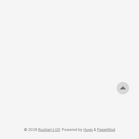
© 2026
Ruotian's I/O
Powered by
Hugo
&
PaperMod