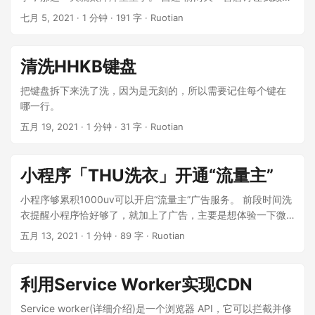
感叹：秦国警惕书生，但后来灭秦的刘项却不读书。这给我提
七月 5, 2021
·
1 分钟
·
191 字
·
Ruotian
了个醒，最危险的对手往往不是预料中的那些。这些年阿里一
直盯着京东，最后却是拼多多斜刺里杀出来，用户数一举超过
淘宝。同理，美团外卖最大的对手看起来是饿了么，但更可能
清洗HHKB键盘
颠覆外卖的却是我们还没关注到的公司和模式。 ...
把键盘拆下来洗了洗，因为是无刻的，所以需要记住每个键在
哪一行。
五月 19, 2021
·
1 分钟
·
31 字
·
Ruotian
小程序「THU洗衣」开通“流量主”
小程序够累积1000uv可以开启“流量主”广告服务。 前段时间洗
衣提醒小程序恰好够了，就加上了广告，主要是想体验一下微
信广告的API。 微信广告“流量主”的说明文档 扫码直达广告页
五月 13, 2021
·
1 分钟
·
89 字
·
Ruotian
面： ...
利用Service Worker实现CDN
Service worker(详细介绍)是一个浏览器 API，它可以拦截并修