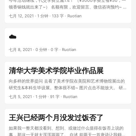
今年活动继续，代交学费立减1%！ （¥5000学费立省¥50，一
顿香锅钱就出来了~） 名额有限，欢迎留言、微信咨询预约~ 温
馨提示：学校8.12号开启交费通道，如果想参与代交学费活动
七月 12, 2021
·
1 分钟
·
133 字
·
Ruotian
注意学校绑定的银行卡里不要放钱，避免自动扣款。 ...
☁️
七月 8, 2021
·
0 分钟
·
0 字
·
Ruotian
清华大学美术学院毕业作品展
向多样的世界提问 去看了美术学院在美院和艺术博物馆展出的
研究生&本科生毕设展。整体很不错~ 图片点击不能放大。 研究
生 本科生 官方还有在线展，有兴趣的可以去找一找，这里就不
七月 5, 2021
·
1 分钟
·
91 字
·
Ruotian
放链接了。
王兴已经两个月没发过饭否了
如果我一整天都没看到、想到、或做过什么值得在饭否上说的
事，那这一天就太浑浑噩噩了。 自述 前两天一首唐诗让我颇为