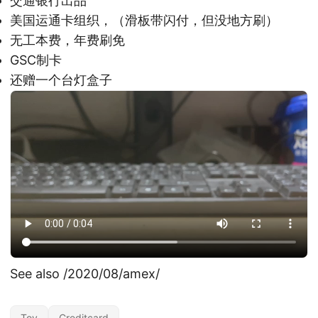
交通银行出品
美国运通卡组织，（滑板带闪付，但没地方刷）
无工本费，年费刷免
GSC制卡
还赠一个台灯盒子
See also
/2020/08/amex/
Toy
Creditcard