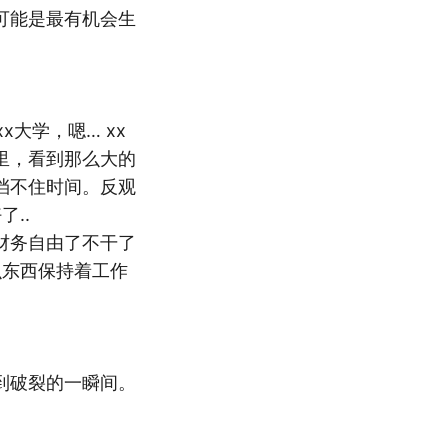
可能是最有机会生
大学，嗯… xx
里，看到那么大的
挡不住时间。反观
..
财务自由了不干了
么东西保持着工作
到破裂的一瞬间。