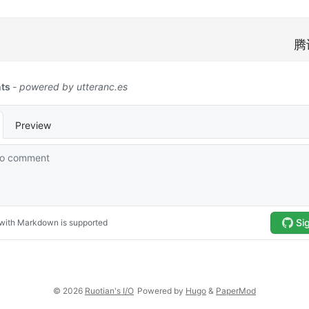
腾
© 2026
Ruotian's I/O
Powered by
Hugo
&
PaperMod