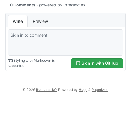
© 2026
Ruotian's I/O
Powered by
Hugo
&
PaperMod