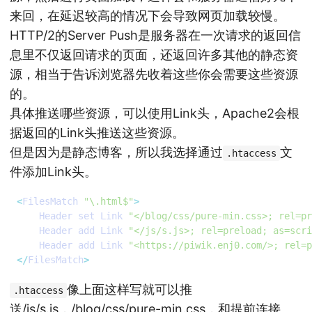
来回，在延迟较高的情况下会导致网页加载较慢。
HTTP/2的Server Push是服务器在一次请求的返回信
息里不仅返回请求的页面，还返回许多其他的静态资
源，相当于告诉浏览器先收着这些你会需要这些资源
的。
具体推送哪些资源，可以使用Link头，Apache2会根
据返回的Link头推送这些资源。
但是因为是静态博客，所以我选择通过
文
.htaccess
件添加Link头。
<
FilesMatch
"\.html$"
>
Header
set
Link
"</blog/css/pure-min.css>; rel=pr
Header
add
Link
"</js/s.js>; rel=preload; as=scri
Header
add
Link
"<https://piwik.enj0.com/>; rel=p
</
FilesMatch
>
像上面这样写就可以推
.htaccess
送/js/s.js，/blog/css/pure-min.css，和提前连接